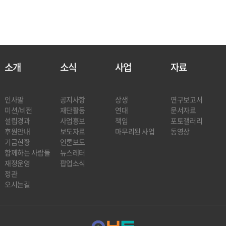
소개
소식
사업
자료
인사말
공지사항
상생
연구보고서
미션/비전
재단활동
연대
문서자료
설립경과
사업홍보
책임
포토갤러리
후원안내
보도자료
마무리된 사업
동영상
기금현황
언론보도
함께하는 사람들
뉴스레터
재정운영
팝업소식
정관
오시는길