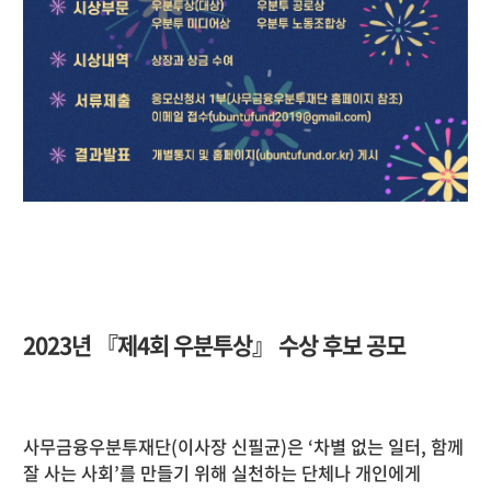
2023년 『제4회 우분투상』 수상 후보 공모
사무금융우분투재단(이사장 신필균)은 ‘차별 없는 일터, 함께
잘 사는 사회’를 만들기 위해 실천하는 단체나 개인에게