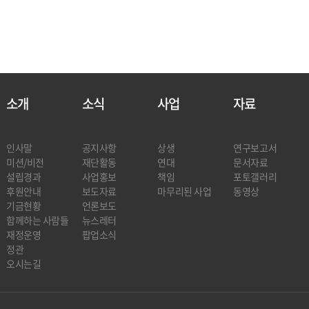
소개
소식
사업
자료
인사말
공지사항
상생
연구보고서
미션/비전
재단활동
연대
문서자료
설립경과
사업홍보
책임
포토갤러리
후원안내
보도자료
마무리된 사업
동영상
기금현황
언론보도
함께하는 사람들
뉴스레터
재정운영
팝업소식
정관
오시는길