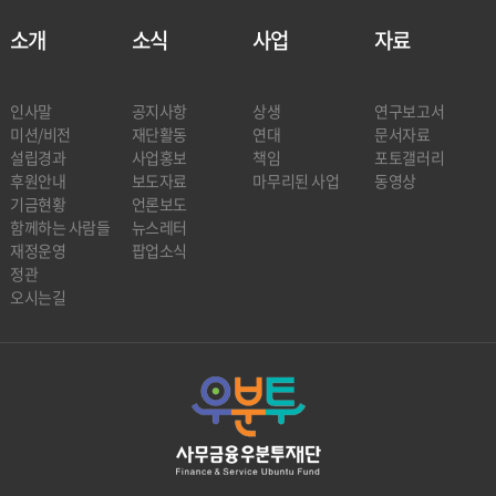
소개
소식
사업
자료
인사말
공지사항
상생
연구보고서
미션/비전
재단활동
연대
문서자료
설립경과
사업홍보
책임
포토갤러리
후원안내
보도자료
마무리된 사업
동영상
기금현황
언론보도
함께하는 사람들
뉴스레터
재정운영
팝업소식
정관
오시는길