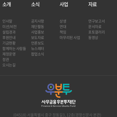
소개
소식
사업
자료
인사말
공지사항
상생
연구보고서
미션/비전
재단활동
연대
문서자료
설립경과
사업홍보
책임
포토갤러리
후원안내
보도자료
마무리된 사업
동영상
기금현황
언론보도
함께하는 사람들
뉴스레터
재정운영
팝업소식
정관
오시는길
(04518) 서울특별시 중구 정동길3, 12층(경향신문사 본관)