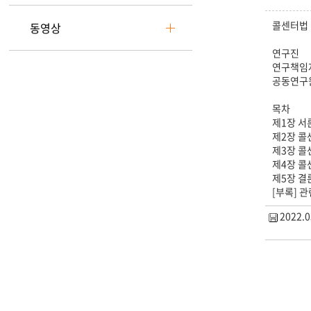
콜센터법
동영상
연구진
연구책임
공동연구
목차
제1장 서
제2장 콜
제3장 콜
제4장 콜
제5장 결
[부록] 
2022