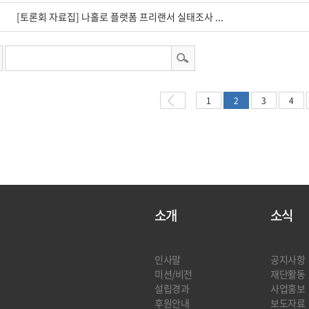
[토론회 자료집] 나홀로 플랫폼 프리랜서 실태조사 ...
1
2
3
4
소개
소식
인사말
공지사항
미션/비전
재단활동
설립경과
사업홍보
후원안내
보도자료