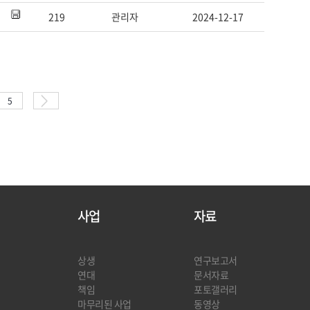
219
관리자
2024-12-17
5
사업
자료
상생
연구보고서
연대
문서자료
책임
포토갤러리
마무리된 사업
동영상