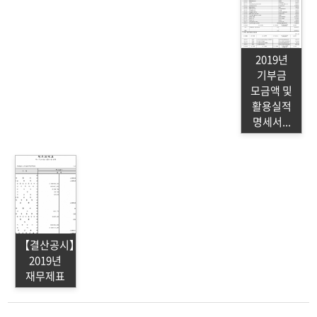
2019년
기부금
모금액 및
활용실적
명세서...
【결산공시】
2019년
재무제표