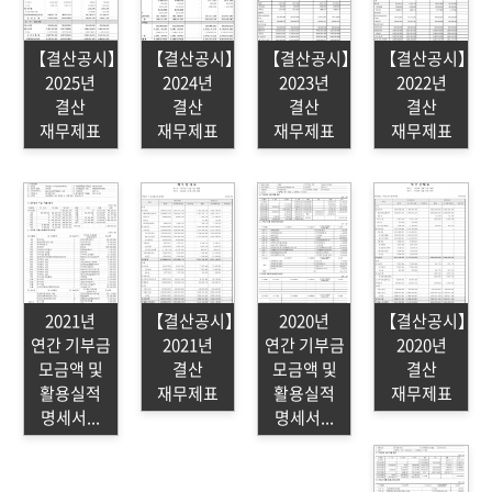
정관
오시는길
【결산공시】
【결산공시】
【결산공시】
【결산공시】
2025년
2024년
2023년
2022년
결산
결산
결산
결산
재무제표
재무제표
재무제표
재무제표
2021년
【결산공시】
2020년
【결산공시】
연간 기부금
2021년
연간 기부금
2020년
모금액 및
결산
모금액 및
결산
활용실적
재무제표
활용실적
재무제표
명세서...
명세서...