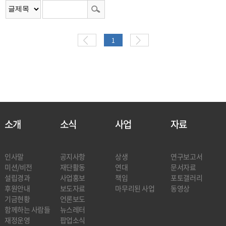
1
소개
소식
사업
자료
인사말
공지사항
상생
연구보고서
미션/비전
재단활동
연대
문서자료
설립경과
사업홍보
책임
포토갤러리
후원안내
보도자료
마무리된 사업
동영상
기금현황
언론보도
함께하는 사람들
뉴스레터
재정운영
팝업소식