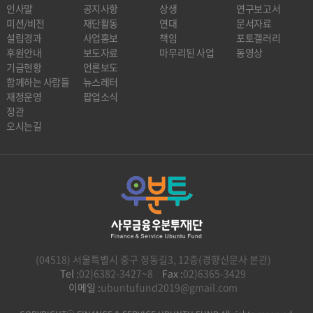
인사말
공지사항
상생
연구보고서
미션/비전
재단활동
연대
문서자료
설립경과
사업홍보
책임
포토갤러리
후원안내
보도자료
마무리된 사업
동영상
기금현황
언론보도
함께하는 사람들
뉴스레터
재정운영
팝업소식
정관
오시는길
(04518) 서울특별시 중구 정동길3, 12층(경향신문사 본관)
Tel :
02)6382-3427~8
Fax :
02)6365-3429
이메일 :
ubuntufund2019@gmail.com