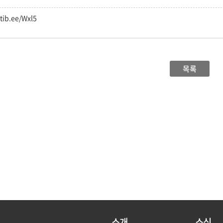
stib.ee/Wxl5
목록
소개
소식